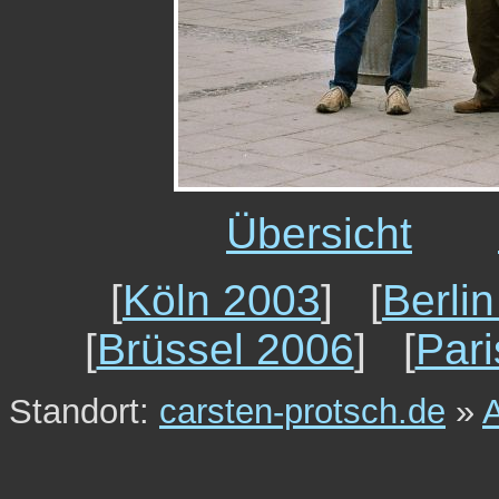
Übersicht
[
Köln 2003
] [
Berli
[
Brüssel 2006
] [
Par
Standort:
carsten-protsch.de
»
A