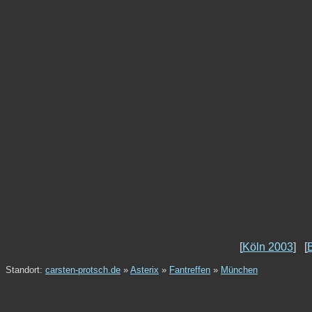
[
Köln 2003
] [
B
Standort:
carsten-protsch.de
»
Asterix
»
Fantreffen
»
München