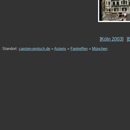
[
Köln 2003
] [
B
Standort:
carsten-protsch.de
»
Asterix
»
Fantreffen
»
München