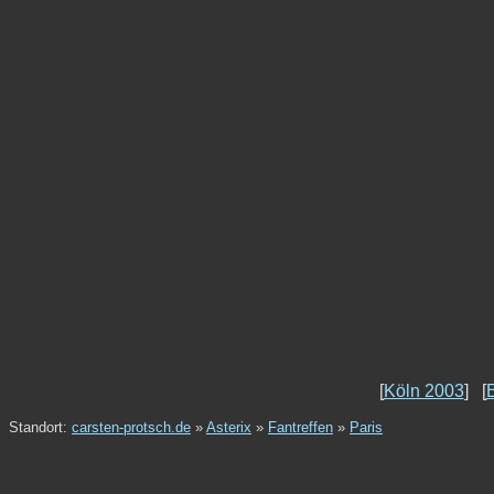
[
Köln 2003
] [
B
Standort:
carsten-protsch.de
»
Asterix
»
Fantreffen
»
Paris