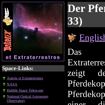
Der Pfe
33)
Englis
Das 
Extraterre
Space-Links:
zeigt d
Asterix et Extraterrestres
Pferdek
NASA
Hubble Space Telescope
Pferdeko
National Optical Astronomy
Observatory
einer di