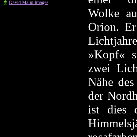
David Malin Images
Wolke au
Orion. E
Lichtjahr
»Kopf« s
zwei Lich
Nähe des 
der Nordh
ist dies
Himmels
rosafarbe