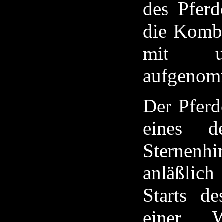
des Pferd
die Kombi
mit unt
aufgenom
Der Pferd
eines d
Sternenh
anläßlich
Starts d
einer